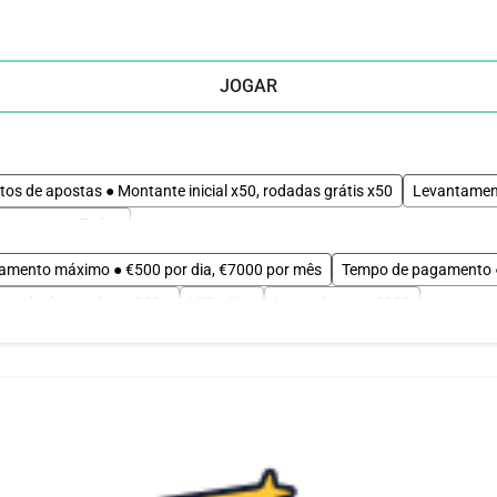
JOGAR
tos de apostas ● Montante inicial x50, rodadas grátis x50
Levantamen
ara jogos: ● Todos
amento máximo ● €500 por dia, €7000 por mês
Tempo de pagamento ●
om dealer ao vivo ● 350+
VIP ● Yes
Lançado em ● 2020