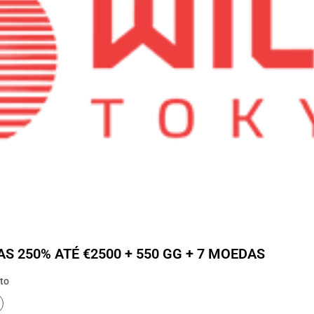
S 250% ATÉ €2500 + 550 GG + 7 MOEDAS
to