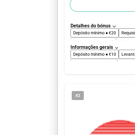
Detalhes do bónus
Depósito mínimo ● €20
Requisi
Rodadas grátis ● 400
Válido p
Informações gerais
Depósito mínimo ● €10
Levant
Jogos de slot ● 5000+
Jogos c
#2