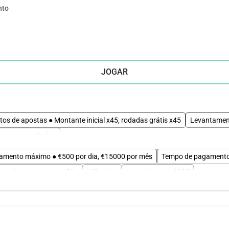
nto
JOGAR
tos de apostas ● Montante inicial x45, rodadas grátis x45
Levantamen
ara jogos: ● Todos
amento máximo ● €500 por dia, €15000 por mês
Tempo de pagamento 
om dealer ao vivo ● 150+
VIP ● Yes
Lançado em ● 2025