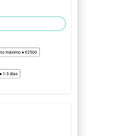
to máximo ● €2500
 1-3 dias