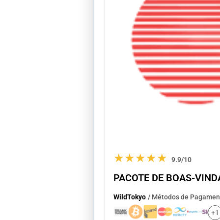
★★★★★
9.9/10
PACOTE DE BOAS-VINDA
WildTokyo
/ Métodos de Pagamen
+1