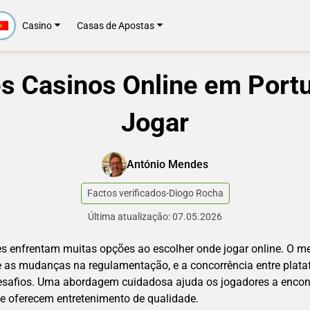
Casino
Casas de Apostas
Casino Portugal Hotels
Melhores Casas de Apostas
ish
Jogos de Casino Portugal
Novas Casas de Apostas
s Casinos Online em Portu
Jogar
António Mendes
Factos verificados
-
Diogo Rocha
Última atualização: 07.05.2026
s enfrentam muitas opções ao escolher onde jogar online. O m
e as mudanças na regulamentação, e a concorrência entre plata
esafios. Uma abordagem cuidadosa ajuda os jogadores a encon
 e oferecem entretenimento de qualidade.